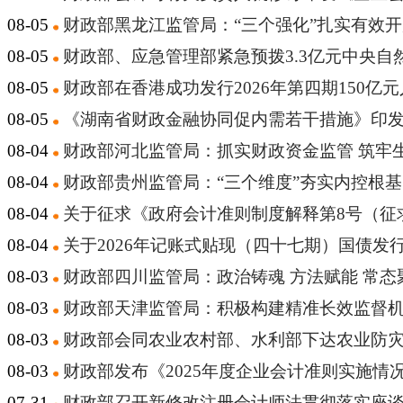
08-05
财政部黑龙江监管局：“三个强化”扎实有效
08-05
财政部、应急管理部紧急预拨3.3亿元中央
08-05
财政部在香港成功发行2026年第四期150亿
08-05
《湖南省财政金融协同促内需若干措施》印发 
08-04
财政部河北监管局：抓实财政资金监管 筑牢
08-04
财政部贵州监管局：“三个维度”夯实内控根基
08-04
关于征求《政府会计准则制度解释第8号（征
08-04
关于2026年记账式贴现（四十七期）国债发
08-03
财政部四川监管局：政治铸魂 方法赋能 常
08-03
财政部天津监管局：积极构建精准长效监督机
08-03
财政部会同农业农村部、水利部下达农业防灾减
08-03
财政部发布《2025年度企业会计准则实施情
07-31
财政部召开新修改注册会计师法贯彻落实座