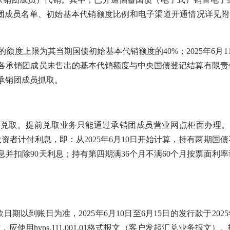
团成员名单、初始基本代销额度比例和电子渠道开通情况详见附件
额度上限为其当期国债初始基本代销额度的40%；2025年6月
束后，各承销团成员未售出的基本代销额度与中央国债登记结算有限
各承销团成员抓取。
取。提前兑取业务只能通过承销团成员营业网点柜面办理。
者计付利息，即：从2025年6月10日开始计算，持有两期国债
计息并扣除90天利息；持有第四期满36个月不满60个月按票面
为准，2025年6月10日至6月15日的发行款于2025年6月1
划时，应使用hvps.111.001.01格式报文（客户发起汇兑业务