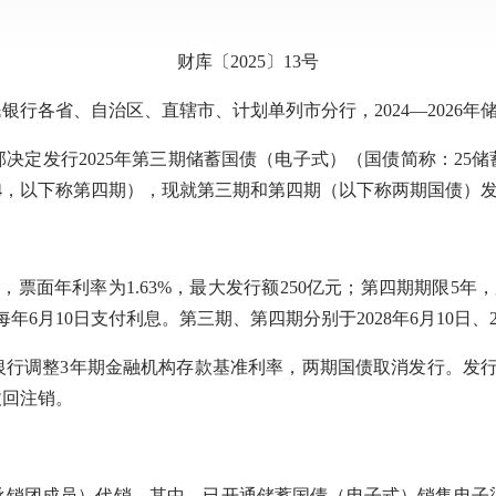
财库〔2025〕13号
行各省、自治区、直辖市、计划单列市分行，2024—2026
行2025年第三期储蓄国债（电子式）（国债简称：25储蓄03，
1704，以下称第四期），现就第三期和第四期（以下称两期国债
年利率为1.63%，最大发行额250亿元；第四期期限5年，票
付息，每年6月10日支付利息。第三期、第四期分别于2028年6月10日
调整3年期金融机构存款基准利率，两期国债取消发行。发行
收回注销。
称承销团成员）代销。其中，已开通储蓄国债（电子式）销售电