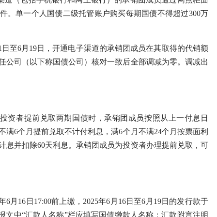
。单一个人国债二级托管账户购买每期国债不得超过300万
11日至6月19日，开通电子渠道的承销团成员在其取得的代销额
责任公司（以下称国债公司）核对一致后全部调减为零。调减出
投资者提前兑取两期国债时，承销团成员按照从上一付息日
不满6个月提前兑取不计付利息，满6个月不满24个月按票面利
利率计息并扣除60天利息。承销团成员为投资者办理提前兑取，可
6日17:00前上缴，2025年6月16日至6月19日的发行款于
报文）。报文中“汇款人名称”栏应填写国债缴款人名称；汇款附言注明