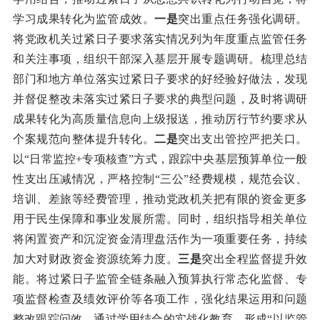
学习成果转化为监管成效。
一是
突出重点任务强化调研。
将党政机关过紧日子要求落实情况列为年度重点监管任务
和关注事项，组织干部深入基层开展专题调研。梳理总结
部门和地方单位落实过紧日子要求的好经验好做法，发现
并督促整改未落实过紧日子要求的典型问题，及时将调研
成果转化为高质量信息向上级报送，推动厉行节约要求从
个案规范向整体提升转化。
二是
突出支出管控严把关口。
以“日常监控+专项核查”方式，跟踪中央基层预算单位一般
性支出压减情况，严格控制“三公”经费规模，规范会议、
培训、差旅等经费管理，推动党政机关把有限的资金更多
用于民生保障和事业发展所需。同时，组织指导相关单位
将闲置资产和沉淀资金清理盘活作为一项重要任务，持续
加大对财政资金资源统筹力度。
三是
突出全程监督提升效
能。将过紧日子监管全链条融入预算执行常态化监督、专
项监督检查及绩效评价等各项工作，强化结果运用和问题
整改跟踪问效。通过学用结合的实战化教育，形成“以监管