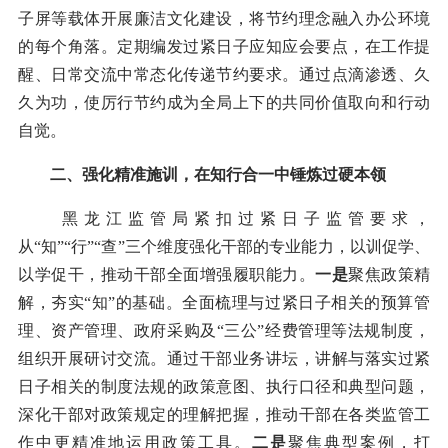
子屏等载体开展廉洁文化建设，将节约理念融入办公环境
的每个角落。定期编发过紧日子应知应会要点，在工作提
醒、日常交流中常态化传递节约要求。通过点滴渗透、久
久为功，使厉行节约成为全局上下的共同价值取向和行动
自觉。
二、强化精准施训，在知行合一中锤炼过硬本领
黑龙江监管局紧扣过紧日子监管要求，
从“知”“行”“查”三个维度强化干部的专业能力，以训促学、
以学促干，推动干部全面增强履职能力。
一是
聚焦政策精
解，夯实“知”的基础。全面梳理与过紧日子相关的预算管
理、资产管理、政府采购及“三公”经费管理等法规制度，
组织开展研讨交流。通过干部业务讲坛，讲解与落实过紧
日子相关的制度法规的政策意图、执行口径和典型问题，
深化干部对政策规定的理解把握，推动干部在各类监管工
作中更精准地运用政策工具。
二是
聚焦典型案例，打