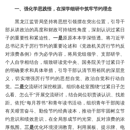
一、强化学思践悟，在深学细研中筑牢节约理念
黑龙江监管局坚持将思想引领摆在突出位置，引导干
部从讲政治的高度和财政可持续性角度，深刻认识过紧日
子的重要性和紧迫性。
一是
原原本本学深悟透。将习近平
总书记关于厉行节约的重要论述和《党政机关厉行节约反
对浪费条例》作为必学内容，将局党组领学、支部研学、
个人自学相结合，细致研读党中央、国务院关于过紧日子
的明确要求和具体举措，引导干部认清节用裕民的深层意
义，切实增强厉行节约的思想自觉、政治自觉和行动自
觉。
二是
交流研讨深挖根源。组织各处室围绕“过紧日子怎
么看、怎么干”开展交流研讨，结合岗位职责谈认识、找差
距。依托“每月荐书”和青年读书活动，组织青年干部阅读
有关艰苦奋斗、勤俭节约经典读本，推动干部牢固树立节
约意识和绩效意识，在全局形成节约光荣、反对浪费的浓
厚氛围。
三是
优化环境浸润教育。利用展板、提示牌、电