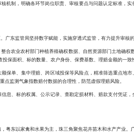
核机制，明确各环节岗位职责、审核要点与问题认定标准，实
。广东监管局坚持数字赋能，实施穿透式监管，有力提升审核
合农业农村部门种植养殖确权数据、自然资源部门土地确权数
核查投保面积、标的数量、农户身份、保费基数、理赔金额的一
额保单、集中理赔、跨区域投保等风险点，精准筛选重点地市、
，重点监测气象指数赔付数据的合理性，防范虚假理赔风险。
信息、标的权属、公示记录、查勘定损材料、赔款支付凭证，全
粤东以家禽和水果为主，珠三角聚焦花卉苗木和水产产业。广东