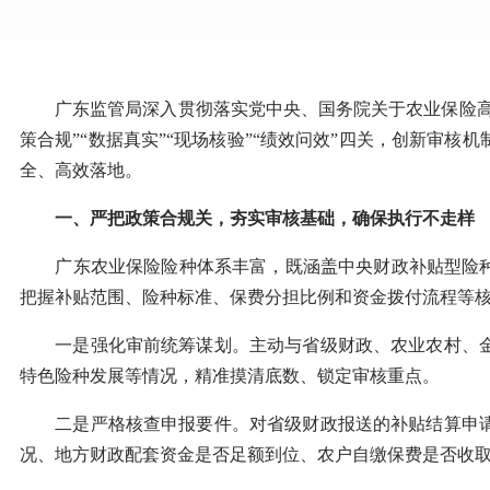
广东监管局深入贯彻落实党中央、国务院关于农业保险高质
策合规”“数据真实”“现场核验”“绩效问效”四关，创新
全、高效落地。
一、严把政策合规关，夯实审核基础，确保执行不走样
广东农业保险险种体系丰富，既涵盖中央财政补贴型险种，
把握补贴范围、险种标准、保费分担比例和资金拨付流程等
一是强化审前统筹谋划。主动与省级财政、农业农村、金
特色险种发展等情况，精准摸清底数、锁定审核重点。
二是严格核查申报要件。对省级财政报送的补贴结算申请
况、地方财政配套资金是否足额到位、农户自缴保费是否收