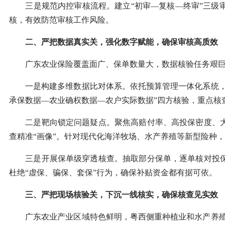
三是规范内控审核流程。建立“初审—复核—终审”三级审
核，有效防范审核工作风险。
二、严把数据真实关，强化数字赋能，确保审核高质效
广东农业保险覆盖面广、保单数量大，数据核验任务艰巨
一是构建多维数据比对体系。依托预算管理一体化系统，整
承保数据—农业确权数据—农户实际数据”四方核验，重点
二是靶向锁定问题疑点。聚焦高赔付率、高投保密度、大
查精准“画像”。针对现代化海洋牧场、水产养殖等新型险种
三是开展保单级穿透核查。抽取部分保单，逐单核对投保
杜绝“虚保、骗保、套保”行为，确保补贴资金都有据可依。
三、严把现场核验关，下沉一线核实，确保核查见实效
广东农业产业区域特色鲜明，粤西侧重种植业和水产养殖，