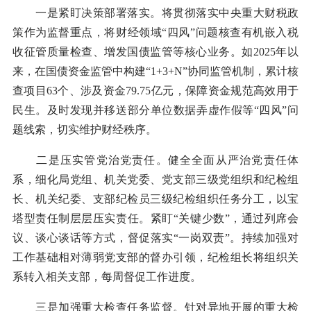
一是紧盯决策部署落实。将贯彻落实中央重大财税政
策作为监督重点，将财经领域“四风”问题核查有机嵌入税
收征管质量检查、增发国债监管等核心业务。如2025年以
来，在国债资金监管中构建“1+3+N”协同监管机制，累计核
查项目63个、涉及资金79.75亿元，保障资金规范高效用于
民生。及时发现并移送部分单位数据弄虚作假等“四风”问
题线索，切实维护财经秩序。
二是压实管党治党责任。健全全面从严治党责任体
系，细化局党组、机关党委、党支部三级党组织和纪检组
长、机关纪委、支部纪检员三级纪检组织任务分工，以宝
塔型责任制层层压实责任。紧盯“关键少数”，通过列席会
议、谈心谈话等方式，督促落实“一岗双责”。持续加强对
工作基础相对薄弱党支部的督办引领，纪检组长将组织关
系转入相关支部，每周督促工作进度。
三是加强重大检查任务监督。针对异地开展的重大检