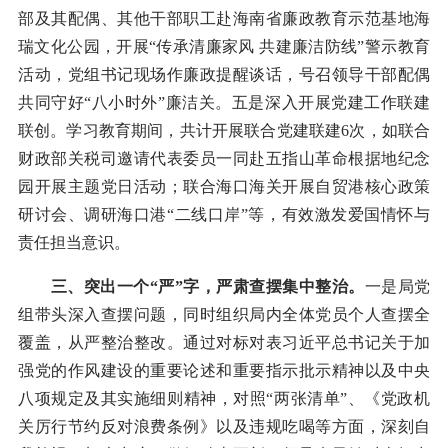
部及其配偶、其他干部职工赴海南省廉政教育示范基地海
瑞文化公园，开展“传承清廉家风 共建廉洁防线”警示教育
活动，党组书记现场作廉政提醒谈话，号召领导干部配偶
共同守好“八小时外”廉洁关。五是深入开展党建工作联建
联创。学习教育期间，共计开展联合党建联建6次，如联合
财政部关税司邀请代表委员一同赴五指山革命根据地纪念
园开展主题党日活动；联合海口海关开展自贸港核心政策
研讨会、调研海口港“二线口岸”等，有效激发爱国情怀与
责任担当意识。
三、突出一个“严”字，严肃查摆集中整治。
一是局党
组带头深入查摆问题，同时组织局内全体党员个人查摆全
覆盖，从严整治整改。通过对标对表习近平总书记关于加
强党的作风建设的重要论述和重要指示批示精神以及中央
八项规定及其实施细则精神，对照“两张清单”、《党政机
关厉行节约反对浪费条例》以及违规吃喝等方面，深刻自