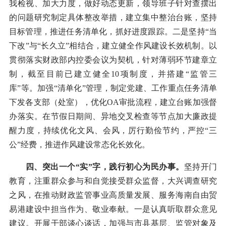
我检视、加大力度，做好动态更新，领导班子针对查摆出
的问题研究制定具体整改举措，建立集中整治台账，坚持
目标管理，推进任务清单化，抓好进度跟踪。二是坚持“当
下改”与“长久立”相结合，建立健全作风建设长效机制。以
贯彻落实财政部内控委会议为契机，针对薄弱环节建章立
制，截至目前已建立健全10项制度，并搭建“监管三
库”等。加强“清单化”管理，制定党建、工作重点任务清单
下发各支部（处室），优化OA审批流程，建立台账加强督
办落实。在节假日期间、异地交叉检查等节点加大廉政提
醒力度，持续优化文风、会风，厉行勤俭节约，严控“三
公”经费，推进作风建设常态化长效化。
四、突出一个“实”字，践行初心为民办事。
坚持开门
教育，注重群众参与和自觉接受群众监督，大兴调查研究
之风，在推动财政监管事业高质量发展、服务海南自由贸
易港建设中担当作为、敬业奉献。一是认真听取群众意见
建议。开展干部谈心谈话，加强与市县基层、监管对象及