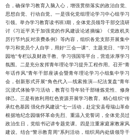
合，确保学习教育入脑入心，增强贯彻落实的政治自觉、
思想自觉、行动自觉。一是强化党组理论学习中心组学习
引领。举办学习教育读书班3期，全体党员领导干部交流研
讨《习近平关于加强党的作风建设论述摘编》《党政机关
厉行节约反对浪费条例》等内容，组织各党支部开展集中
学习和党员个人自学，用好“三会一课”、主题党日、“学习
园地”专栏以及财政干教、学习强国等平台，营造浓厚学习
氛围。二是充分发挥青年理论学习提升工程作用。召开“青
年话作风”青年干部座谈会暨青年理论学习小组集中学习
会，创新形式开展“角色代入—线索推演—纪法复盘”青年
沉浸式体验学习活动，教育引导年轻干部锤炼党性、修身
律己。三是有效利用红色资源开展学习教育。精心组织“传
承红色基因 强化作风建设”七一活动，赴定安县母瑞山革命
根据地纪念园缅怀革命先烈、重温入党誓词，全体党员过
政治生日，党组书记讲专题党课。四是注重家庭家教家风
建设。结合“警示教育周”系列活动，组织局内处级领导干