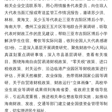
相关企业交流联系等。用心用情服务代表委员，向住琼人
大代表当面汇报或寄送监管工作情况报告，邀请苏少洪、
林桓、黄海文、吴少玉等代表赴三亚市吉阳区博后小学、
海南大学、儋州工业园王五片区等地联合开展调研，听取
代表对财政工作的意见建议，帮助三亚市吉阳区博后小学
解决学生住宿、餐饮等实际问题，收到全国人大代表感谢
信3份。二是深入基层开展调查研究。聚焦财政中心大局认
真谋划重点调研事项，深入市县基层调研、查看有关项
目。围绕海南自由贸易港财税政策、“零关税”政策、进口
税收政策、封关运作、沿边临港产业园区等财税政策进行
评估，开展天然橡胶、农业保险、热带雨林国家公园等调
研。关于自贸港财税政策、财政运行“立体画像”、高校毕
业生就业等调研成果得到海南省委、省政府主要领导批
示，引起高度重视，推进相关单位整改取得实效，如推动
海南财政、发改、交通等部门建立健全国债资金管理等制
度，切实增进民生福祉。