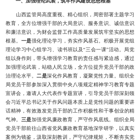
一、加强理论武装，筑牢作风建设思想根基
山西监管局高度重视、精心组织，周密部署主题学习
教育，全方位增强干部的大局意识、服务意识、诚信意识
和廉洁意识，为财会监督工作高质量发展筑牢坚实的思想
根基。
一是
强化理论学习，夯实作风基石。积极开展党组
理论学习中心组学习、读书班以及“三会一课”活动。局党
组以身作则，带头增强学习教育的责任感与紧迫感，通过
加强理论武装，站稳人民立场，全方位提升党员干部的政
治理论水平。
二是
深化作风教育，凝聚党性力量。组织全
局党员干部参加深入贯彻中央八项规定精神学习教育专题
宣讲会，邀请人大代表作专题宣讲，引导党员干部深刻领
会习近平总书记关于作风问题本质上是党性问题的重要讲
话精神，有效激发党员干部的工作积极性和干事创业的精
气神。
三是
加强党风廉政教育，严守作风底线。组织全局
党员干部前往山西省党风廉政教育基地深学研学，以真实
案例为镜鉴，汲取深刻教训，严守纪律规矩，不断夯实党