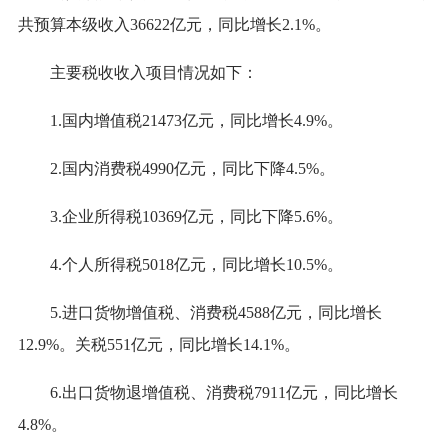
共预算本级收入
36622
亿元，
同比增长
2.1
%
。
主要税收收入项目情况如下：
1.国内增值税
21473
亿元，
同比增长
4.9
%
。
2.国内消费税
4990
亿元，
同比下降
4.5
%。
3.企业所得税
10369
亿元，
同比下降
5.6
%。
4.个人所得税
5018
亿元，
同比增长
10.5
%。
5.进口货物增值税、消费税
4588
亿元，
同比增长
12.9
%。关税
551
亿元，
同比增长
14.1
%。
6.出口
货物退增值税、消费税
7911
亿元，
同比增长
4.8
%。