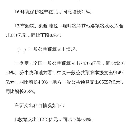
1
6
.环境保护税
85
亿元，
同比增长
21
%。
1
7
.车船税、船舶吨税、烟叶税等其他各项税收收入合
计
330
亿元，
同比下降
0.9
%。
（二）一般公共预算支出情况
。
一季度
，
全国一般公共预算支出
74706
亿元，
同比增长
2.6
%。
分中央和地方看，
中央一般公共预算本级支出
9149
亿元，
同比增长
4.9
%；地方一般公共预算支出
65557
亿元，
同比
增长
2.3
%。
主要支出科目情况如下：
1.教育支出
11215
亿元，
同比下降
0.3
%。