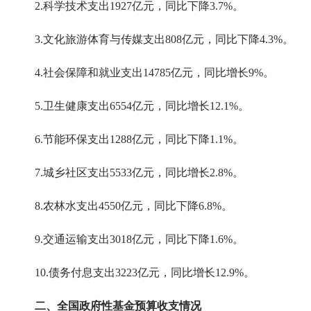
2.科学技术支出
1927
亿元，
同比下降
3.7
%。
3.文化旅游体育与传媒支出
808
亿元，
同比下降
4.3%
。
4.社会保障和就业支出
14785
亿元，
同比
增长
9
%。
5.卫生健康支出
6554
亿元，
同比增长
12.1
%。
6.节能环保支出
1288
亿元，
同比下降
1.1
%。
7.城乡社区支出
5533
亿元，
同比增长
2.8
%。
8.农林水支出
4550
亿元，
同比下降
6.8
%。
9.交通运输支出
3018
亿元，
同比下降
1.6
%。
10.债务付息支出
3223
亿元，
同比
增长
12.9
%。
二、全国政府性基金预算收支情况