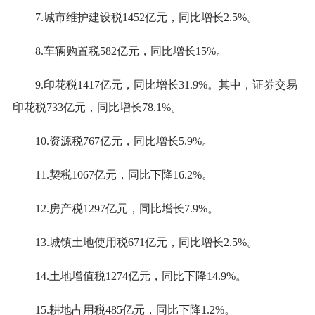
7.城市维护建设税
1452
亿元，
同比增长
2.5
%。
8.车辆购置税
582
亿元，
同比增长
15
%。
9.印花税
1417
亿元，
同比增长
31.9
%。其中，证券交易
印花税
733
亿元，
同比增长
78.1%
。
10.资源税
767
亿元，
同比增长
5.9
%。
11.契税
1067
亿元，
同比
下降
16.2
%
。
12.
房产税
1297
亿元，
同比增长
7.9%
。
13.
城镇土地使用税
671
亿元，
同比增长
2.5
%
。
14.
土地增值税
1274
亿元，
同比下降
14.9
%
。
15.
耕地占用税
485
亿元，
同比下降
1.2
%。