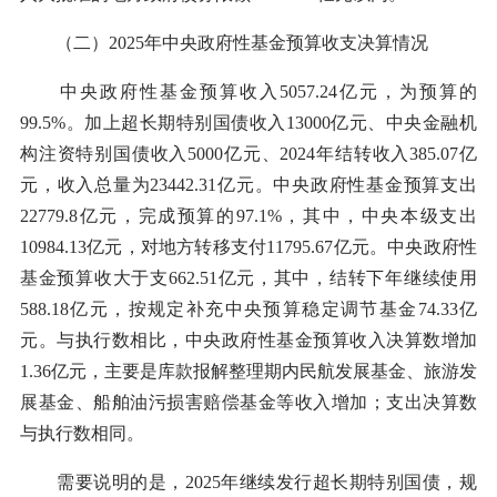
（二）2025年中央政府性基金预算收支决算情况
中央政府性基金预算收入5057.24亿元，为预算的
99.5%。加上超长期特别国债收入13000亿元、中央金融机
构注资特别国债收入5000亿元、2024年结转收入385.07亿
元，收入总量为23442.31亿元。中央政府性基金预算支出
22779.8亿元，完成预算的97.1%，其中，中央本级支出
10984.13亿元，对地方转移支付11795.67亿元。中央政府性
基金预算收大于支662.51亿元，其中，结转下年继续使用
588.18亿元，按规定补充中央预算稳定调节基金74.33亿
元。与执行数相比，中央政府性基金预算收入决算数增加
1.36亿元，主要是库款报解整理期内民航发展基金、旅游发
展基金、船舶油污损害赔偿基金等收入增加；支出决算数
与执行数相同。
需要说明的是，2025年继续发行超长期特别国债，规