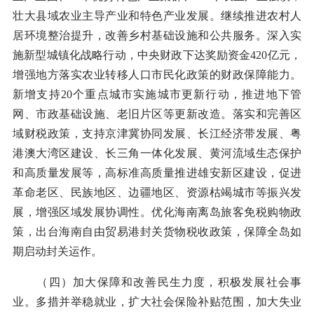
壮大县域农业主导产业和特色产业发展。继续推进农村人
居环境整治提升，改善乡村基础设施和公共服务。深入实
施新型城镇化战略行动，中央财政下达奖励资金420亿元，
增强地方落实农业转移人口市民化政策的财政保障能力。
新增支持20个重点城市实施城市更新行动，推进地下管
网、市政基础设施、老旧片区等更新改造。落实和完善区
域财税政策，支持京津冀协同发展、长江经济带发展、粤
港澳大湾区建设、长三角一体化发展、黄河流域生态保护
和高质量发展等，高标准高质量推进雄安新区建设，促进
革命老区、民族地区、边疆地区、资源枯竭城市等振兴发
展，增强区域发展协调性。优化海南离岛旅客免税购物政
策，出台海南自由贸易港封关货物税收政策，保障全岛如
期启动封关运作。
（四）加大保障和改善民生力度，积极发展社会事
业。多措并举稳就业，扩大社会保险补贴范围，加大失业