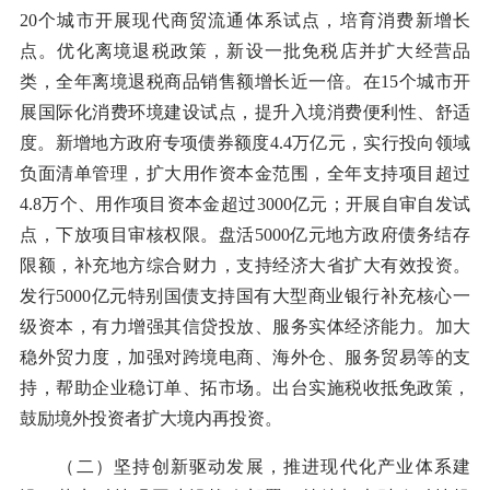
20个城市开展现代商贸流通体系试点，培育消费新增长
点。优化离境退税政策，新设一批免税店并扩大经营品
类，全年离境退税商品销售额增长近一倍。在15个城市开
展国际化消费环境建设试点，提升入境消费便利性、舒适
度。新增地方政府专项债券额度4.4万亿元，实行投向领域
负面清单管理，扩大用作资本金范围，全年支持项目超过
4.8万个、用作项目资本金超过3000亿元；开展自审自发试
点，下放项目审核权限。盘活5000亿元地方政府债务结存
限额，补充地方综合财力，支持经济大省扩大有效投资。
发行5000亿元特别国债支持国有大型商业银行补充核心一
级资本，有力增强其信贷投放、服务实体经济能力。加大
稳外贸力度，加强对跨境电商、海外仓、服务贸易等的支
持，帮助企业稳订单、拓市场。出台实施税收抵免政策，
鼓励境外投资者扩大境内再投资。
（二）坚持创新驱动发展，推进现代化产业体系建