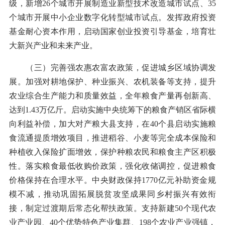
级，新增26个城市开展制造业新型技术改造城市试点、35
个城市开展中小企业数字化转型城市试点。发挥政府投资
基金耐心资本作用，启动国家创业投资引导基金，培育壮
大新兴产业和未来产业。
（三）完善强农惠农富农政策，促进城乡区域协调发
展。加强对耕地保护、种业振兴、农机装备等支持，提升
农业综合生产能力和质量效益，全年粮食产量再创新高、
达到1.43万亿斤。启动实施中央统筹下的粮食产销区省际横
向利益补偿，加大对产粮大县支持，在40个县启动实施粮
食流通提质增效项目，推进稻谷、小麦等完全成本保险和
种植收入保险扩面增效，保护种粮农民和粮食主产区积极
性。落实粮食最低收购价政策，强化收储调控，促进粮食
价格保持在合理水平。中央财政保持1770亿元补助资金规
模不减，推动巩固拓展脱贫攻坚成果同乡村振兴有效衔
接，制定过渡期后常态化帮扶政策。支持新建50个现代农
业产业园、40个优势特色产业集群、198个农业产业强镇，