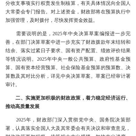
分收支事项实行权责发生制核算，有关具体情况向全国人
大常委会专门报告。对上述资金，财政部将在预算执行中
加强管理，及时拨付，尽快发挥资金效益。
需要说明的是，2025年中央决算草案编报进一步完
善，在部门决算草案中进一步充实了财政拨款年末结转和
结余、落实过紧日子要求、国有资产配置、绩效评价结果
等情况说明。2025年中央一般公共预算、政府性基金预
算、国有资本经营预算、社会保险基金预算的预算数、决
算数及其对比分析，详见中央决算草案。草案已经审计署
审计。
二、实施更加积极的财政政策，着力稳定经济运行、
推动高质量发展
2025年，财政部门深入贯彻党中央、国务院决策部
署，认真落实全国人大及其常委会有关决议和审查意见，