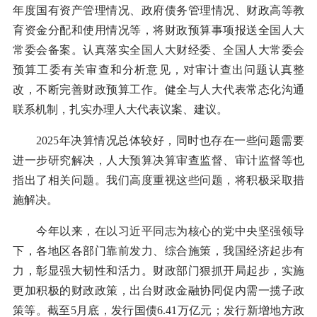
年度国有资产管理情况、政府债务管理情况、财政高等教
育资金分配和使用情况等，将财政预算事项报送全国人大
常委会备案。认真落实全国人大财经委、全国人大常委会
预算工委有关审查和分析意见，对审计查出问题认真整
改，不断完善财政预算工作。健全与人大代表常态化沟通
联系机制，扎实办理人大代表议案、建议。
2025年决算情况总体较好，同时也存在一些问题需要
进一步研究解决，人大预算决算审查监督、审计监督等也
指出了相关问题。我们高度重视这些问题，将积极采取措
施解决。
今年以来，在以习近平同志为核心的党中央坚强领导
下，各地区各部门靠前发力、综合施策，我国经济起步有
力，彰显强大韧性和活力。财政部门狠抓开局起步，实施
更加积极的财政政策，出台财政金融协同促内需一揽子政
策等。截至5月底，发行国债6.41万亿元；发行新增地方政