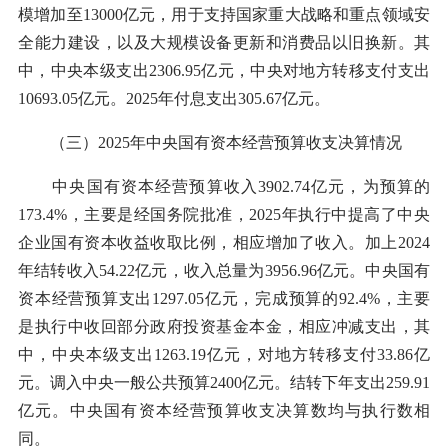
模增加至13000亿元，用于支持国家重大战略和重点领域安
全能力建设，以及大规模设备更新和消费品以旧换新。其
中，中央本级支出2306.95亿元，中央对地方转移支付支出
10693.05亿元。2025年付息支出305.67亿元。
（三）2025年中央国有资本经营预算收支决算情况
中央国有资本经营预算收入3902.74亿元，为预算的
173.4%，主要是经国务院批准，2025年执行中提高了中央
企业国有资本收益收取比例，相应增加了收入。加上2024
年结转收入54.22亿元，收入总量为3956.96亿元。中央国有
资本经营预算支出1297.05亿元，完成预算的92.4%，主要
是执行中收回部分政府投资基金本金，相应冲减支出，其
中，中央本级支出1263.19亿元，对地方转移支付33.86亿
元。调入中央一般公共预算2400亿元。结转下年支出259.91
亿元。中央国有资本经营预算收支决算数均与执行数相
同。