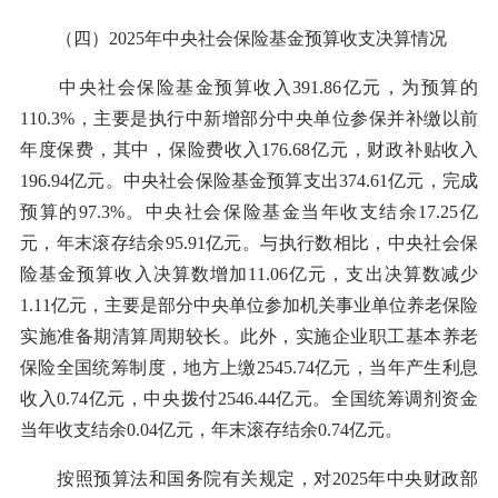
（四）2025年中央社会保险基金预算收支决算情况
中央社会保险基金预算收入391.86亿元，为预算的
110.3%，主要是执行中新增部分中央单位参保并补缴以前
年度保费，其中，保险费收入176.68亿元，财政补贴收入
196.94亿元。中央社会保险基金预算支出374.61亿元，完成
预算的97.3%。中央社会保险基金当年收支结余17.25亿
元，年末滚存结余95.91亿元。与执行数相比，中央社会保
险基金预算收入决算数增加11.06亿元，支出决算数减少
1.11亿元，主要是部分中央单位参加机关事业单位养老保险
实施准备期清算周期较长。此外，实施企业职工基本养老
保险全国统筹制度，地方上缴2545.74亿元，当年产生利息
收入0.74亿元，中央拨付2546.44亿元。全国统筹调剂资金
当年收支结余0.04亿元，年末滚存结余0.74亿元。
按照预算法和国务院有关规定，对2025年中央财政部