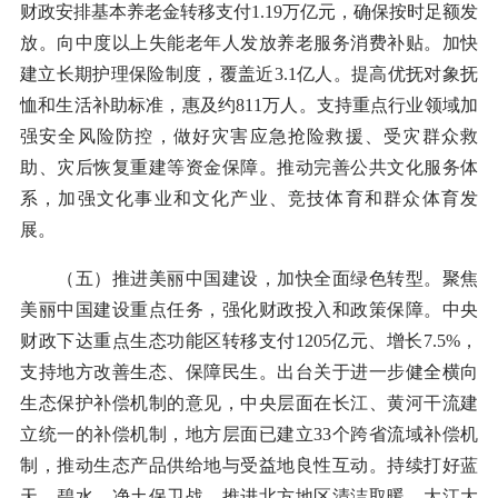
财政安排基本养老金转移支付1.19万亿元，确保按时足额发
放。向中度以上失能老年人发放养老服务消费补贴。加快
建立长期护理保险制度，覆盖近3.1亿人。提高优抚对象抚
恤和生活补助标准，惠及约811万人。支持重点行业领域加
强安全风险防控，做好灾害应急抢险救援、受灾群众救
助、灾后恢复重建等资金保障。推动完善公共文化服务体
系，加强文化事业和文化产业、竞技体育和群众体育发
展。
（五）推进美丽中国建设，加快全面绿色转型。聚焦
美丽中国建设重点任务，强化财政投入和政策保障。中央
财政下达重点生态功能区转移支付1205亿元、增长7.5%，
支持地方改善生态、保障民生。出台关于进一步健全横向
生态保护补偿机制的意见，中央层面在长江、黄河干流建
立统一的补偿机制，地方层面已建立33个跨省流域补偿机
制，推动生态产品供给地与受益地良性互动。持续打好蓝
天、碧水、净土保卫战，推进北方地区清洁取暖、大江大