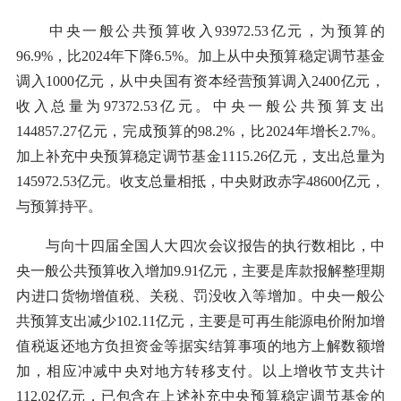
中央一般公共预算收入93972.53亿元，为预算的
96.9%，比2024年下降6.5%。加上从中央预算稳定调节基金
调入1000亿元，从中央国有资本经营预算调入2400亿元，
收入总量为97372.53亿元。中央一般公共预算支出
144857.27亿元，完成预算的98.2%，比2024年增长2.7%。
加上补充中央预算稳定调节基金1115.26亿元，支出总量为
145972.53亿元。收支总量相抵，中央财政赤字48600亿元，
与预算持平。
与向十四届全国人大四次会议报告的执行数相比，中
央一般公共预算收入增加9.91亿元，主要是库款报解整理期
内进口货物增值税、关税、罚没收入等增加。中央一般公
共预算支出减少102.11亿元，主要是可再生能源电价附加增
值税返还地方负担资金等据实结算事项的地方上解数额增
加，相应冲减中央对地方转移支付。以上增收节支共计
112.02亿元，已包含在上述补充中央预算稳定调节基金的