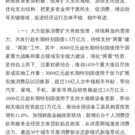
财政政策更加积极，统筹扩大支出规模、加快支出进度、
优化支出结构，把更多资金用于惠民生、促消费、增后劲
等关键领域，促进经济运行总体平稳、稳中有进。
（一）大力提振消费扩大有效投资，持续释放内需潜
力。共发行超长期特别国债1.3万亿元，持续支持“两重”建
设、“两新”工作。其中，8000亿元超长期特别国债用于国
家重大战略和重点领域安全能力建设，强化“两重”性质、
坚持自上而下、注重软硬结合，推动1459个重大项目尽快
形成实物工作量；3000亿元超长期特别国债用于加力扩围
实施消费品以旧换新，超过3.6亿人次申领相关补贴，带动
汽车、家电、手机、家装等商品销售额超过2.6万亿元；
2000亿元超长期特别国债用于支持大规模设备更新，带动
相关项目投资超过1万亿元，推动全国设备工器具购置投资
增长11.8%。加强财政金融政策联动，新增出台个人消费贷
款和服务业经营主体贷款贴息政策，从供需两端激发消费
活力。遴选50个城市开展消费新业态新模式新场景试点、