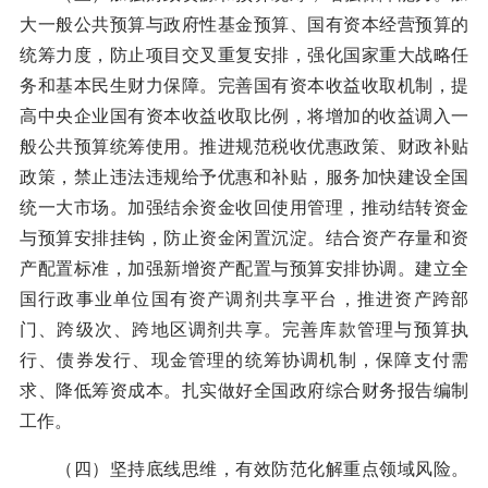
大一般公共预算与政府性基金预算、国有资本经营预算的
统筹力度，防止项目交叉重复安排，强化国家重大战略任
务和基本民生财力保障。完善国有资本收益收取机制，提
高中央企业国有资本收益收取比例，将增加的收益调入一
般公共预算统筹使用。推进规范税收优惠政策、财政补贴
政策，禁止违法违规给予优惠和补贴，服务加快建设全国
统一大市场。加强结余资金收回使用管理，推动结转资金
与预算安排挂钩，防止资金闲置沉淀。结合资产存量和资
产配置标准，加强新增资产配置与预算安排协调。建立全
国行政事业单位国有资产调剂共享平台，推进资产跨部
门、跨级次、跨地区调剂共享。完善库款管理与预算执
行、债券发行、现金管理的统筹协调机制，保障支付需
求、降低筹资成本。扎实做好全国政府综合财务报告编制
工作。
（四）坚持底线思维，有效防范化解重点领域风险。