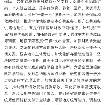
保障。强化财税政策对稳就业的支持，促进企业稳岗扩
岗、个人就业创业。落实好教育、养老、医疗、优抚等方
面补助资金，提升“一老一小”服务水平，加强社会保障和
救助帮扶。推进常住地提供基本公共服务，提升公共服务
供需适配性。五是保障基层财政平稳运行。始终把“三
保”放在优先位置，加强财政运行监测，强化财力和库款统
筹调度，足额保障基层“三保”支出需要。加强财政承受能
力评估。防范化解地方政府债务风险，严格落实一揽子化
债方案。压实地方主体责任，加快化解存量隐性债务，坚
决防范新增隐性债务。健全全口径地方债务监测机制，分
类有序推动地方政府融资平台改革转型。六是全面加强财
政科学管理。及时总结地方试点经验，研究部署进一步推
进财政科学管理工作。加快出台关于健全预算制度的意
见。推动预算绩效管理提质增效。深化拓展零基预算改
革，逐步实现中央部门全覆盖。在部分省份探索开展整合
统筹使用转移支付资金试点，增强地方统筹能力。调整优