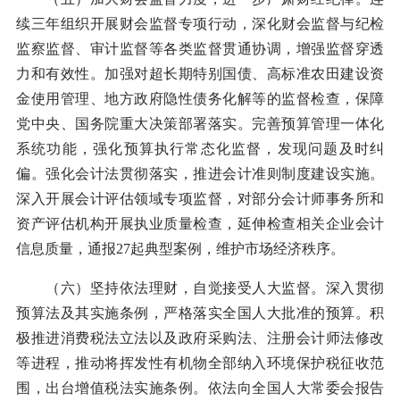
续三年组织开展财会监督专项行动，深化财会监督与纪检
监察监督、审计监督等各类监督贯通协调，增强监督穿透
力和有效性。加强对超长期特别国债、高标准农田建设资
金使用管理、地方政府隐性债务化解等的监督检查，保障
党中央、国务院重大决策部署落实。完善预算管理一体化
系统功能，强化预算执行常态化监督，发现问题及时纠
偏。强化会计法贯彻落实，推进会计准则制度建设实施。
深入开展会计评估领域专项监督，对部分会计师事务所和
资产评估机构开展执业质量检查，延伸检查相关企业会计
信息质量，通报27起典型案例，维护市场经济秩序。
（六）坚持依法理财，自觉接受人大监督。深入贯彻
预算法及其实施条例，严格落实全国人大批准的预算。积
极推进消费税法立法以及政府采购法、注册会计师法修改
等进程，推动将挥发性有机物全部纳入环境保护税征收范
围，出台增值税法实施条例。依法向全国人大常委会报告