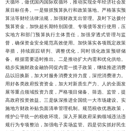
大循环，做优国内国际双循环，推动实现全年经济社会发
展目标任务。一是狠抓预算执行和政策落地。严格落实预
算法等财经法律法规，加强财政支出管理。及时下达拨付
预算资金，加快超长期特别国债、专项债等发行使用，压
实地方和部门预算执行主体责任，加强穿透式管理与监
督，确保资金安全规范高效使用。加快落实各项既定政策
举措，持续跟踪研判、调整优化，同时强化政策预研储
备、根据需要适时推出。二是推动扩大内需和优化供给。
稳步实施财政金融协同促内需一揽子政策，继续推进消费
品以旧换新，加大对服务消费支持力度，深挖消费潜力。
用好各类政府投资资金，加大对新质生产力、人的全面发
展等重点领域投资力度，严格项目储备、筛选、监管，提
高政府投资效益。三是纵深推进全国统一大市场建设。实
施地方财政补贴负面清单管理机制。规范税收优惠政策，
维护公平统一的税收环境。深入开展政府采购领域违法违
规行为专项整治，加强电子卖场监管。四是切实抓好民生