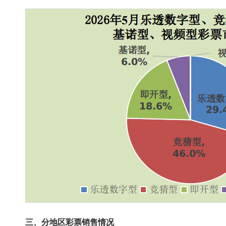
三、分地区彩票销售情况