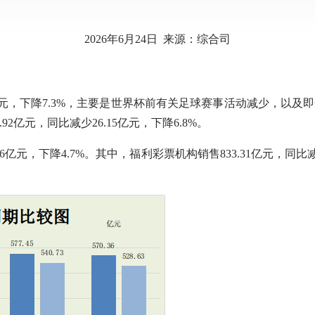
2026年6月24日 来源：综合司
2亿元，下降7.3%，主要是世界杯前有关足球赛事活动减少，以及
92亿元，同比减少26.15亿元，下降6.8%。
6亿元，下降4.7%。其中，福利彩票机构销售833.31亿元，同比减少