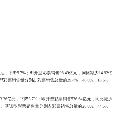
，下降5.7%；即开型彩票销售98.49亿元，同比减少14.92亿
彩票销售量分别占彩票销售总量的29.4%、46.0%、18.6%、
.36亿元，下降3.7%；即开型彩票销售536.64亿元，同比减少
开型、基诺型彩票销售量分别占彩票销售总量的28.0%、44.5%、