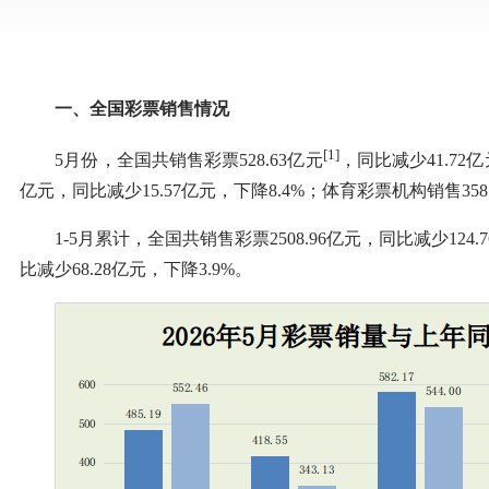
一、全国彩票销售情况
[1]
5月份，全国共销售彩票528.63亿元
，同比减少41.7
亿元，同比减少15.57亿元，下降8.4%；体育彩票机构销售358.
1-5月累计，全国共销售彩票2508.96亿元，同比减少124.7
比减少68.28亿元，下降3.9%。