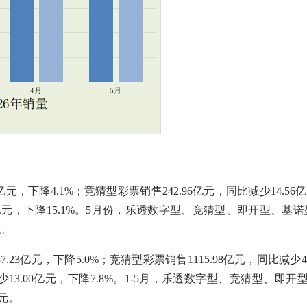
，下降4.1%；竞猜型彩票销售242.96亿元，同比减少14.56亿元
5亿元，下降15.1%。5月份，乐透数字型、竞猜型、即开型、基诺型
元。
23亿元，下降5.0%；竞猜型彩票销售1115.98亿元，同比减少43
比减少13.00亿元，下降7.8%。1-5月，乐透数字型、竞猜型、即
亿元。