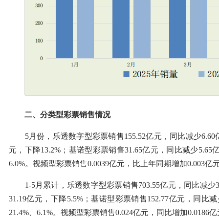
二、分类型彩票销售情况
5月份，乐透数字型彩票销售155.52亿元，同比减少6.60亿元
元，下降13.2%；基诺型彩票销售31.65亿元，同比减少5.6
6.0%。视频型彩票销售0.0039亿元，比上年同期增加0.003亿
1-5月累计，乐透数字型彩票销售703.55亿元，同比减少37.
31.19亿元，下降5.5%；基诺型彩票销售152.77亿元，同
21.4%、6.1%。视频型彩票销售0.024亿元，同比增加0.0186